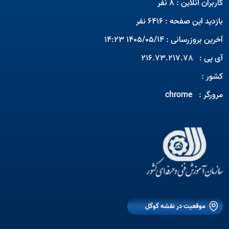
کاربران آنلاین : 8 نفر
بازدید این صفحه : 6416 نفر
آخرین بروزرسانی : 1405/05/14 14:23
آی پی :
216.73.217.78
کشور :
مرورگر :
chrome
Open s
Open s
موقعیت در نقشه گوگل