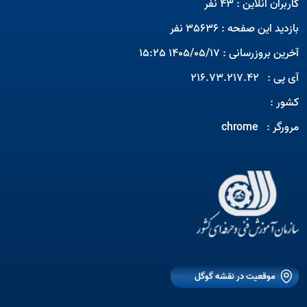
کاربران آنلاین : 43 نفر
بازدید این صفحه : 35636 نفر
آخرین بروزرسانی : 1405/05/17 15:25
آی پی :
216.73.217.42
کشور :
مرورگر :
chrome
Open s
Open s
موقعیت در نقشه گوگل